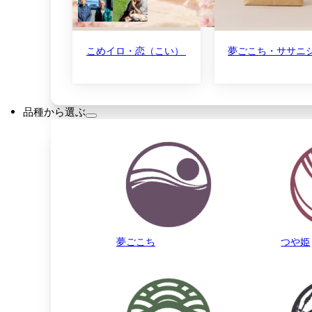
こめイロ・恋（こい） | 恋する食べ比べセット ひ
夢ごこち・ササニシキ
品種から選ぶ
夢ごこち
つや姫