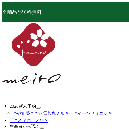
全商品が送料無料
2026新米予約
つや姫
夢ごこち
雪若丸
ミルキークイーン
ササニシキ
「こめイロ」とは？
生産者から選ぶ