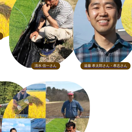
清水 信一さん
遠藤 孝太郎さん・孝志さん