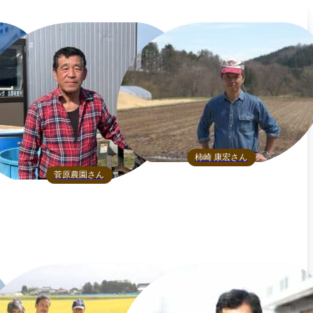
柿崎 康宏さん
菅原農園さん