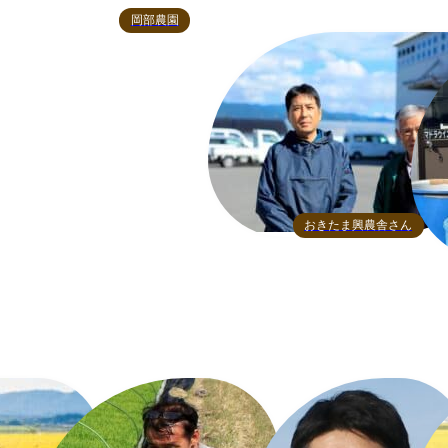
岡部農園
おきたま興農舎さん