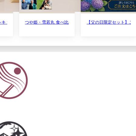
とめぼれと夢ごこち 令和7年産
 食べ比べセット 令和7年産 白米2kg×2
つや姫・雪若丸 食べ比べセット 令和7年産
【父の日限定セット】こめイ