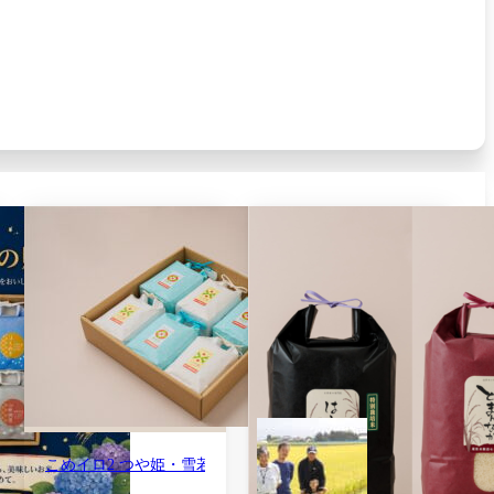
こめイロ2 つや姫・雪若丸食べ比べセット 3合(450g)×6袋 令和7