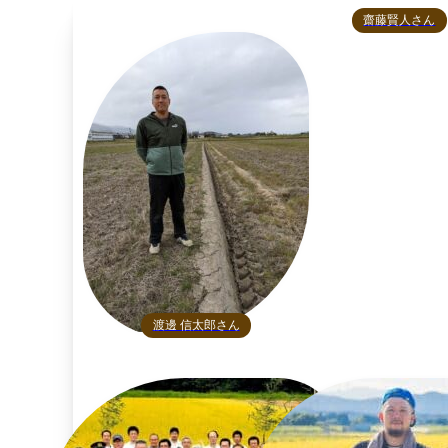
齋藤賢人さん
渡邊 信太郎さん