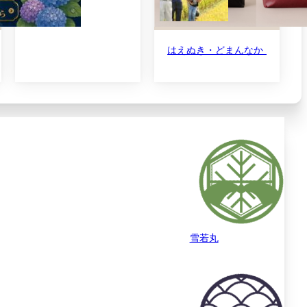
ロ6 ゆうだい21・夢ごこち・コシヒカリ食べ比べセット 3合(450g)×6
はえぬき・どまんなか 同時デビ
雪若丸