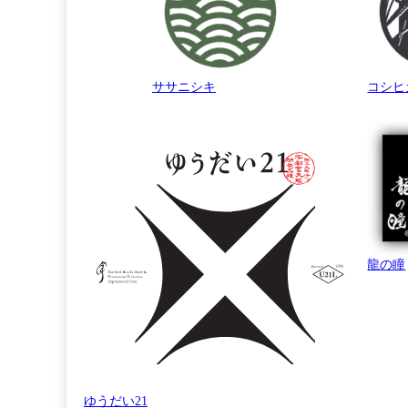
ササニシキ
コシヒ
龍の瞳
ゆうだい21