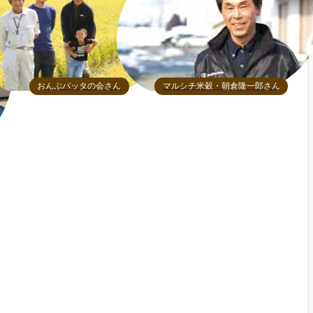
おんぶバッタの会さん
マルシチ米穀・朝倉隆一郎さん