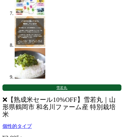
雪若丸
❌️【熟成米セール10%OFF】雪若丸｜山
形県鶴岡市 和名川ファーム産 特別栽培
米
個性的タイプ