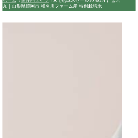
ホーム
→
個性的タイプ
→
❌️【熟成米セール10%OFF】雪若
丸｜山形県鶴岡市 和名川ファーム産 特別栽培米