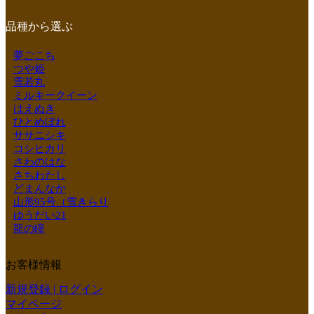
品種から選ぶ
夢ごこち
つや姫
雪若丸
ミルキークイーン
はえぬき
ひとめぼれ
ササニシキ
コシヒカリ
さわのはな
さちわたし
どまんなか
山形95号（雪きらり
ゆうだい21
龍の瞳
お客様情報
新規登録 | ログイン
マイページ