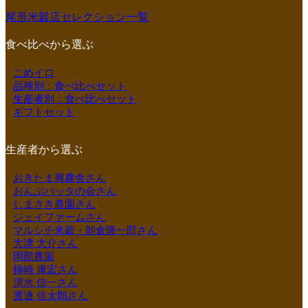
尾形米穀店セレクション一覧
食べ比べから選ぶ
こめイロ
品種別：食べ比べセット
生産者別：食べ比べセット
ギフトセット
生産者から選ぶ
おきたま興農舎さん
おんぶバッタの会さん
しまさき農園さん
ジェイファームさん
マルシチ米穀・朝倉隆一郎さん
大津 大介さん
岡部農園
柿崎 康宏さん
清水 信一さん
渡邊 信太郎さん