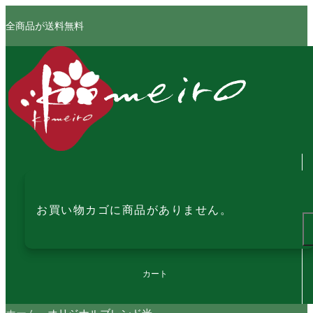
全商品が送料無料
お買い物カゴに商品がありません。
カート