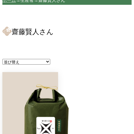
ホーム
→
生産者
→
齋藤賢人さん
齋藤賢人さん