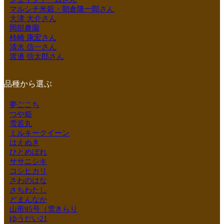
マルシチ米穀・朝倉隆一郎さん
大津 大介さん
岡部農園
柿崎 康宏さん
清水 信一さん
渡邊 信太郎さん
品種から選ぶ
夢ごこち
つや姫
雪若丸
ミルキークイーン
はえぬき
ひとめぼれ
ササニシキ
コシヒカリ
さわのはな
さちわたし
どまんなか
山形95号（雪きらり
ゆうだい21