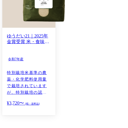
ゆうだい21｜2025年
金賞受賞 米・食味分
析鑑定コンクール国
際大会 山形県真室川
町 齋藤賢人産 令和7
令和7年産
年産
特別栽培米基準の農
薬・化学肥料使用量
で栽培されています
が、特別栽培の認証
を得ていないため、
¥
3,720
〜
(税・送料込)
慣行栽培扱いでの販
売…