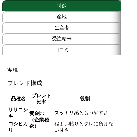
和
特徴
7
年
産地
産
サ
生産者
サ
受注精米
ニ
シ
口コミ
キ・
コ
シ
実現
ヒ
カ
ブレンド構成
リ
使
ブレンド
用
品種名
役割
比率
個
ササニシ
スッキリ感と食べやすさ
黄金比
キ
（企業秘
コシヒカ
程よい粘りとタレに負けな
密）
リ
い甘さ