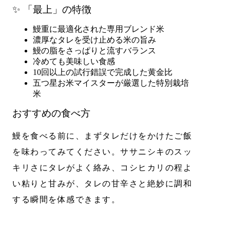
✨ 「最上」の特徴
鰻重に最適化された専用ブレンド米
濃厚なタレを受け止める米の旨み
鰻の脂をさっぱりと流すバランス
冷めても美味しい食感
10回以上の試行錯誤で完成した黄金比
五つ星お米マイスターが厳選した特別栽培
米
おすすめの食べ方
鰻を食べる前に、まずタレだけをかけたご飯
を味わってみてください。ササニシキのスッ
キリさにタレがよく絡み、コシヒカリの程よ
い粘りと甘みが、タレの甘辛さと絶妙に調和
する瞬間を体感できます。
写真の袋はイメージです。重量によって異な
ります。