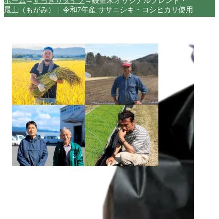
ホーム
→
すっきりタイプ
→
鰻重米オリジナルブレンド・
最上（もがみ）｜令和7年産 ササニシキ・コシヒカリ使用