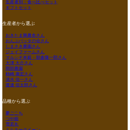
生産者別：食べ比べセット
ギフトセット
生産者から選ぶ
おきたま興農舎さん
おんぶバッタの会さん
しまさき農園さん
ジェイファームさん
マルシチ米穀・朝倉隆一郎さん
大津 大介さん
岡部農園
柿崎 康宏さん
清水 信一さん
渡邊 信太郎さん
品種から選ぶ
夢ごこち
つや姫
雪若丸
ミルキークイーン