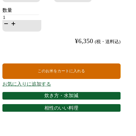
鰻
重
米
オ
¥
6,350
(税・送料込)
リ
ジ
ナ
ル
ブ
このお米をカートに入れる
レ
ン
お気に入りに追加する
ド・
最
炊き方・水加減
上
（も
相性のいい料理
が
み）
｜
令