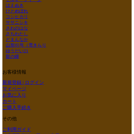
はえぬき
ひとめぼれ
コシヒカリ
ササニシキ
さわのはな
さちわたし
どまんなか
山形95号（雪きらり
ゆうだい21
龍の瞳
お客様情報
新規登録 | ログイン
マイページ
お気に入り
カート
ご購入手続き
その他
ご利用ガイド