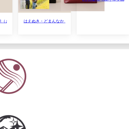
（さち） | 幸運米食べ比べセット さちわたしと夢ごこち 令和7年産 各2
はえぬき・どまんなか 同時デビュー品種 食べ比べセット 