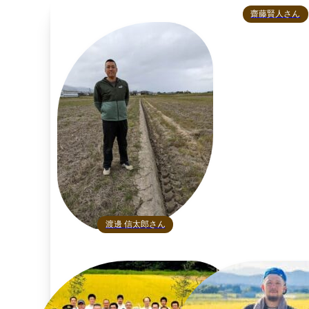
齋藤賢人さん
渡邊 信太郎さん