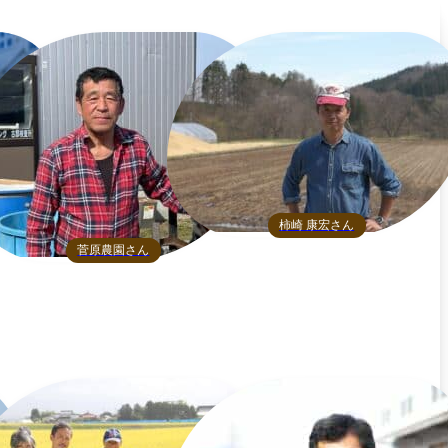
柿崎 康宏さん
菅原農園さん