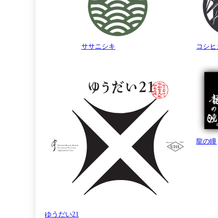
ササニシキ
コシヒ
龍の瞳
ゆうだい21