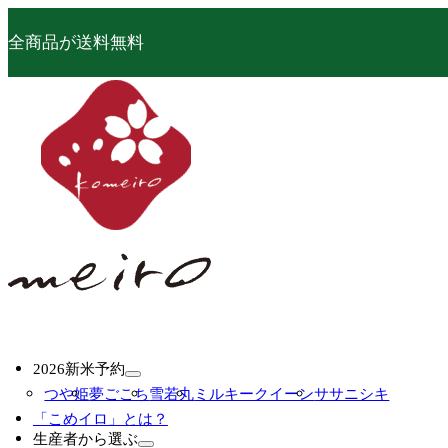
全商品が送料無料
2026新米予約
つや姫
夢ごこち
雪若丸
ミルキークイーン
ササニシキ
「こめイロ」とは？
生産者から選ぶ