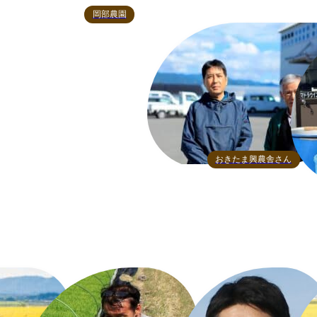
岡部農園
おきたま興農舎さん