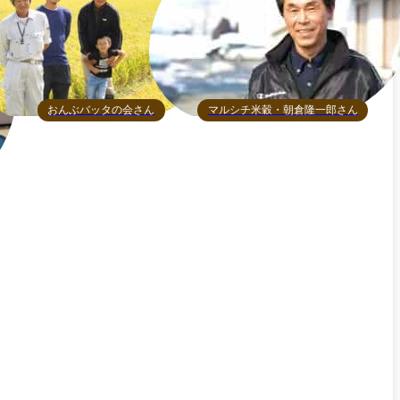
おんぶバッタの会さん
マルシチ米穀・朝倉隆一郎さん