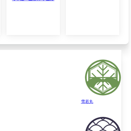
kg
令和7年産
雪若丸