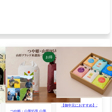
お得
つや姫・山形95号 山形ブランド米選抜・ライバル食べ比べセット
の頒布会｜尾形米穀店セレクション 令和7年産