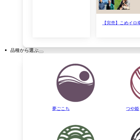
【完売】こめイロ幸
品種から選ぶ
夢ごこち
つや姫