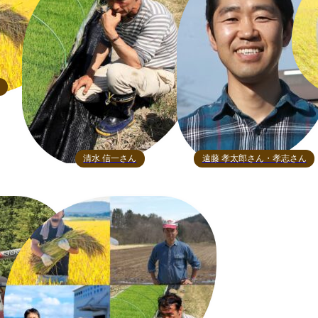
清水 信一さん
遠藤 孝太郎さん・孝志さん