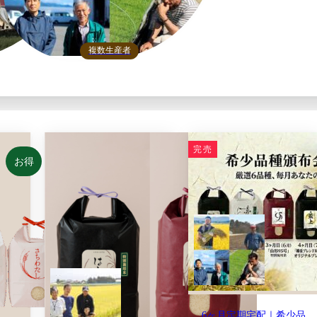
複数生産者
完売
お得
ン ミルキークイーン・つや姫・雪若丸 令和7年産
6ヶ月定期宅配｜希少品種