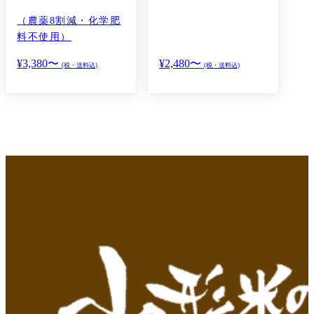
（農薬8割減・化学肥
料不使用）
¥
3,380
〜
¥
2,480
〜
(税・送料込)
(税・送料込)