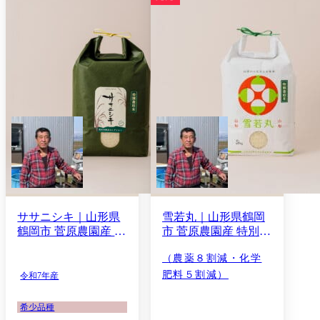
ササニシキ｜山形県
雪若丸｜山形県鶴岡
鶴岡市 菅原農園産 特
市 菅原農園産 特別栽
別栽培米 令和7年産
培米 令和5年産
（農薬８割減・化学
肥料５割減）
令和7年産
希少品種