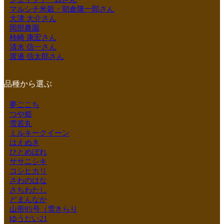
マルシチ米穀・朝倉隆一郎さん
大津 大介さん
岡部農園
柿崎 康宏さん
清水 信一さん
渡邊 信太郎さん
品種から選ぶ
夢ごこち
つや姫
雪若丸
ミルキークイーン
はえぬき
ひとめぼれ
ササニシキ
コシヒカリ
さわのはな
さちわたし
どまんなか
山形95号（雪きらり
ゆうだい21