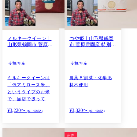
ミルキークイーン｜
つや姫｜山形県鶴岡
山形県鶴岡市 菅原農
市 菅原農園産 特別栽
園産 特別栽培米 令和
培米 令和7年産 尾形
7年産 尾形米穀店セ
米穀店セレクション
レクション
令和7年産
令和7年産
ミルキークイーンは
農薬８割減・化学肥
「低アミロース米」
料不使用
というタイプのお米
で、当店で扱ってい
るお米の中で、最も
¥
3,220
〜
¥
3,320
〜
(税・送料込)
(税・送料込)
粘りが強いお米で
す。…
完売