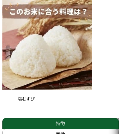
産
個
塩むすび
特徴