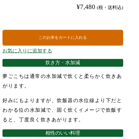
ち
¥
7,480
(税・送料込)
｜
山
形
県
大
このお米をカートに入れる
蔵
村
お気に入りに追加する
柿
崎
炊き方・水加減
康
宏
夢ごこちは通常の水加減で炊くと柔らかく炊きあ
産
がります。
特
別
栽
好みにもよりますが、炊飯器の水位線より下だと
培
わかる位の水加減で、固く炊くイメージで炊飯す
米
令
ると、丁度良く炊きあがります。
和
7
相性のいい料理
年