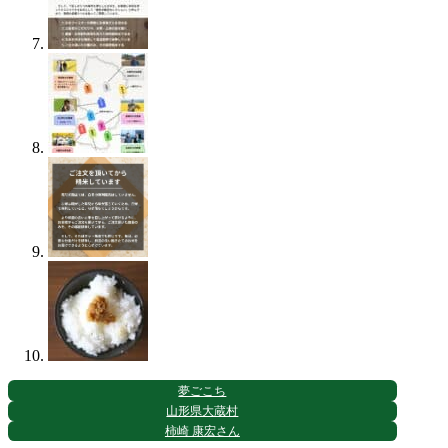
夢ごこち
山形県大蔵村
柿崎 康宏さん