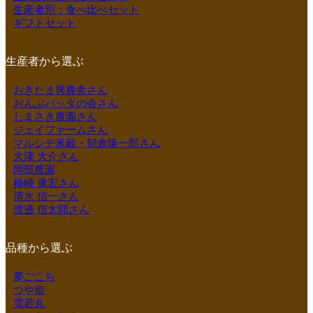
生産者別：食べ比べセット
ギフトセット
生産者から選ぶ
おきたま興農舎さん
おんぶバッタの会さん
しまさき農園さん
ジェイファームさん
マルシチ米穀・朝倉隆一郎さん
大津 大介さん
岡部農園
柿崎 康宏さん
清水 信一さん
渡邊 信太郎さん
品種から選ぶ
夢ごこち
つや姫
雪若丸