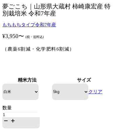
夢ごこち｜山形県大蔵村 柿崎康宏産 特
別栽培米 令和7年産
もちもちタイプ
令和7年産
¥
3,950
〜
(税・送料込)
（農薬6割減・化学肥料6割減）
精米方法
サイズ
クリア
夢
ご
こ