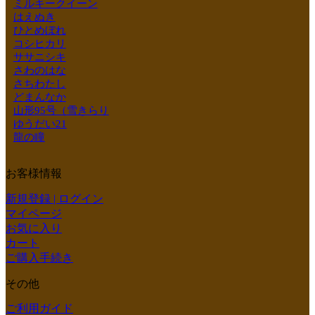
ミルキークイーン
はえぬき
ひとめぼれ
コシヒカリ
ササニシキ
さわのはな
さちわたし
どまんなか
山形95号（雪きらり
ゆうだい21
龍の瞳
お客様情報
新規登録 | ログイン
マイページ
お気に入り
カート
ご購入手続き
その他
ご利用ガイド