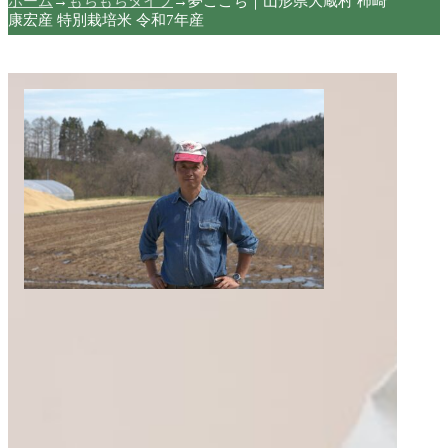
ホーム
→
もちもちタイプ
→
夢ごこち｜山形県大蔵村 柿崎
康宏産 特別栽培米 令和7年産