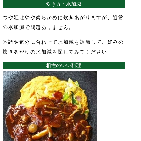
つ
は
格
炊き方・水加減
や
¥5,280
は
姫
つや姫はやや柔らかめに炊きあがりますが、通常
で
¥4,980
｜
山
し
で
の水加減で問題ありません。
形
た。
す。
県
体調や気分に合わせて水加減を調節して、好みの
鶴
炊きあがりの水加減を探してみてください。
岡
市
相性のいい料理
お
ん
ぶ
ば
っ
た
の
会
産
特
別
栽