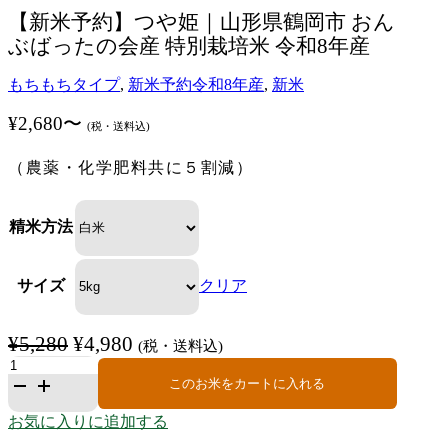
【新米予約】つや姫｜山形県鶴岡市 おん
ぶばったの会産 特別栽培米 令和8年産
もちもちタイプ
,
新米予約
令和8年産
,
新米
¥
2,680
〜
(税・送料込)
（農薬・化学肥料共に５割減）
精米方法
サイズ
クリア
¥
5,280
¥
4,980
元
現
(税・送料込)
【新
の
在
このお米をカートに入れる
米
価
の
予
お気に入りに追加する
約】
格
価