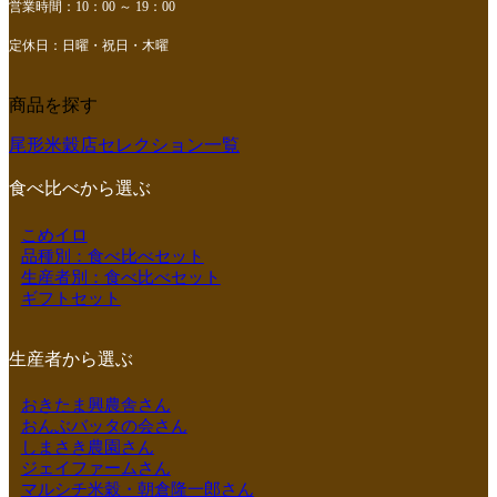
営業時間：10：00 ～ 19：00
定休日：日曜・祝日・木曜
商品を探す
尾形米穀店セレクション一覧
食べ比べから選ぶ
こめイロ
品種別：食べ比べセット
生産者別：食べ比べセット
ギフトセット
生産者から選ぶ
おきたま興農舎さん
おんぶバッタの会さん
しまさき農園さん
ジェイファームさん
マルシチ米穀・朝倉隆一郎さん