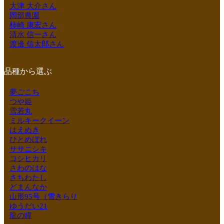
大津 大介さん
岡部農園
柿崎 康宏さん
清水 信一さん
渡邊 信太郎さん
品種から選ぶ
夢ごこち
つや姫
雪若丸
ミルキークイーン
はえぬき
ひとめぼれ
ササニシキ
コシヒカリ
さわのはな
さちわたし
どまんなか
山形95号（雪きらり
ゆうだい21
龍の瞳