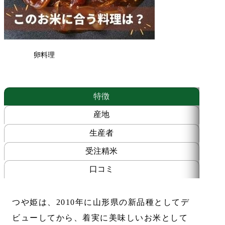
培
米
令
和
8
卵料理
年
産
個
特徴
産地
生産者
受注精米
口コミ
つや姫は、2010年に山形県の新品種としてデ
ビューしてから、着実に美味しいお米として