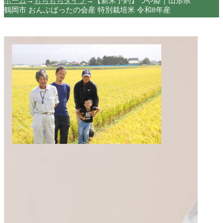
ホーム
→
もちもちタイプ
→
【新米予約】つや姫｜山形県
鶴岡市 おんぶばったの会産 特別栽培米 令和8年産