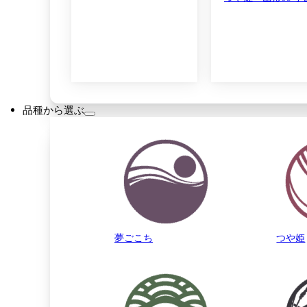
品種から選ぶ
夢ごこち
つや姫