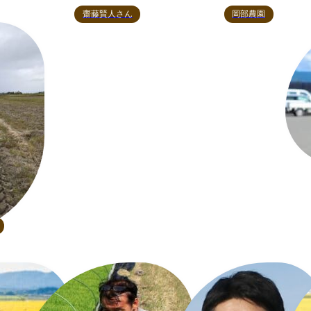
齋藤賢人さん
岡部農園