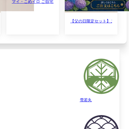
マイ・こめイロ ご自宅用 山形米食べ比べセット 令和7年産
セット 令和7年産
【父の日限定セット】こめイロ6 ゆ
雪若丸