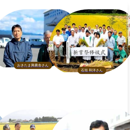
おきたま興農舎さん
石垣 和洋さん