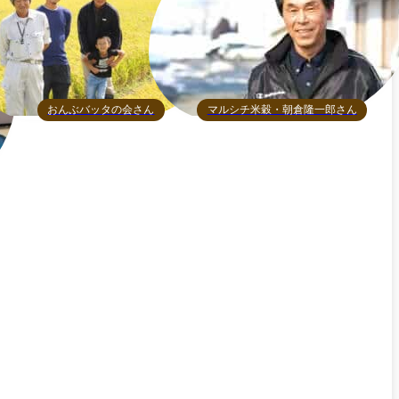
おんぶバッタの会さん
マルシチ米穀・朝倉隆一郎さん