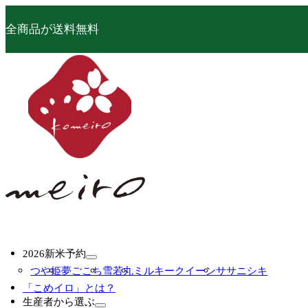
全商品が送料無料
2026新米予約
つや姫
夢ごこち
雪若丸
ミルキークイーン
ササニシキ
「こめイロ」とは？
生産者から選ぶ