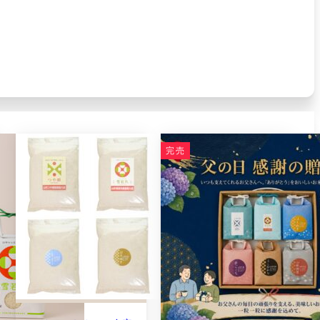
完売
ルキークイーン・つや姫・雪若丸 令和7年産