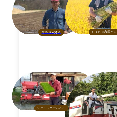
しまさき農園さん
柿崎 康宏さん
ジェイファームさん