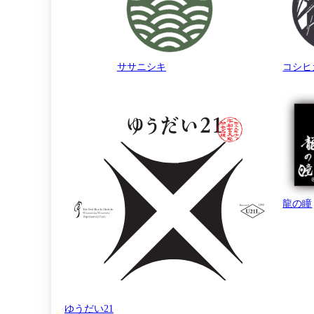
ササニシキ
コシヒ
龍の瞳
ゆうだい21