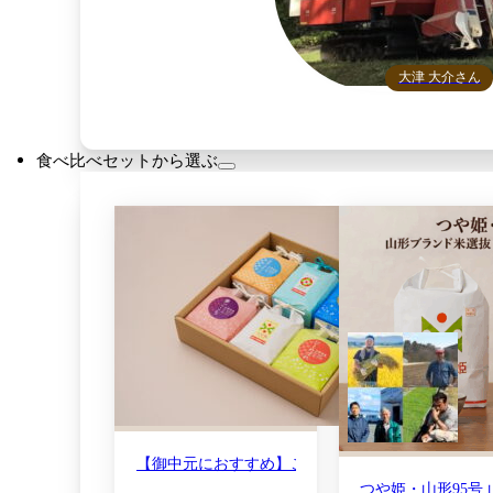
大津 大介さん
食べ比べセットから選ぶ
【御中元におすすめ】こめイロ
つや姫・山形95号