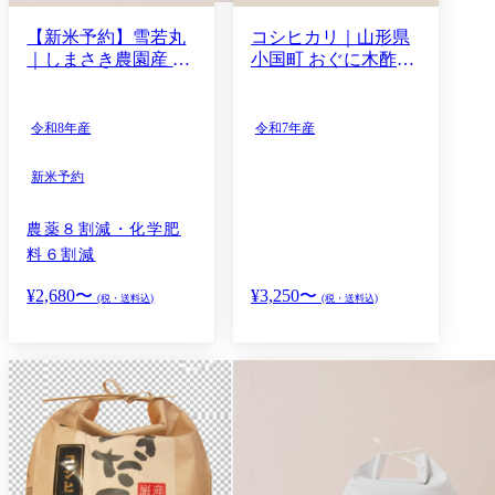
（農薬5割減・化学肥
料5割減）
¥
2,910
〜
¥
3,650
〜
(税・送料込)
(税・送料込)